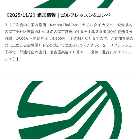
【2025/11/2】追加情報｜ゴルフレッスン&コンペ
１｜二次会のご案内 場所：Kanom Thai Cafe（カノム タイ カフェ） 愛知県名
古屋市千種区末盛通3-41-3 名古屋市営東山線 覚王山駅３番出口から徒歩３分
時間：19:00から開始 料金：6,600円 ※予約制となりますので、ご参加希望の
方は二次会参加希望と下記公式LINEに送信してください。 ２｜リフレッシュ
工事で一部通行止め 当日、名古屋高速１６号４ 一宮線（北行）がリフレッ
シュ […]